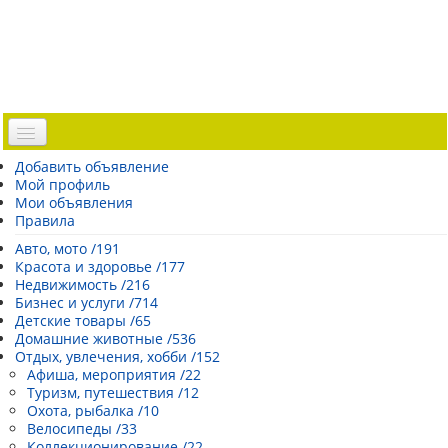
Доска объявлений
Добавить объявление
Мой профиль
Погода Эстонии
Мои объявления
Открытки
Правила
Каталог сайтов
Авто, мото /191
Красота и здоровье /177
| Регистрация |
Недвижимость /216
Бизнес и услуги /714
Детские товары /65
Домашние животные /536
Отдых, увлечения, хобби /152
Афиша, мероприятия /22
Туризм, путешествия /12
Охота, рыбалка /10
Велосипеды /33
Коллекционирование /22