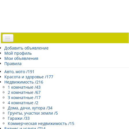
Доска объявлений
Добавить объявление
Мой профиль
Погода Эстонии
Мои объявления
Открытки
Правила
Каталог сайтов
Авто, мото /191
Красота и здоровье /177
| Регистрация |
Недвижимость /216
1 комнатные /43
2 комнатные /67
3 комнатные /17
4 комнатные /2
Дома, дачи, хутора /34
Грунты, участки земли /5
Гаражи /33
Коммерческая недвижимость /15
Бизнес и услуги /714