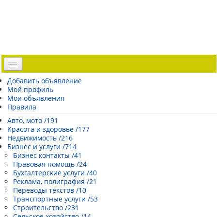
Доска объявлений
Добавить объявление
Мой профиль
Погода Эстонии
Мои объявления
Открытки
Правила
Каталог сайтов
Авто, мото /191
Красота и здоровье /177
| Регистрация |
Недвижимость /216
Бизнес и услуги /714
Бизнес контакты /41
Правовая помощь /24
Бухгалтерские услуги /40
Реклама, полиграфия /21
Переводы текстов /10
Транспортные услуги /53
Строительство /231
Сельское хозяйство /14