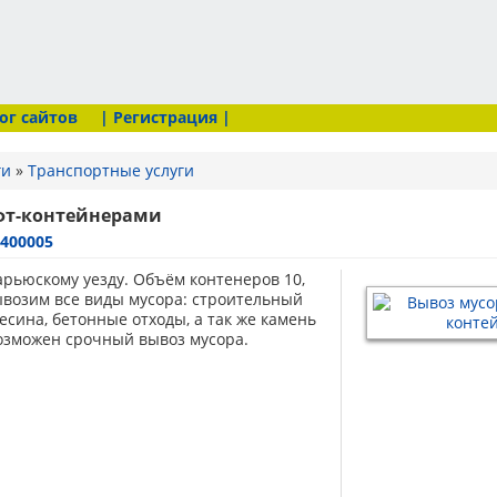
ог сайтов
| Регистрация |
ги
»
Транспортные услуги
фт-контейнерами
8400005
арьюскому уезду. Объём контенеров 10,
 Вывозим все виды мусора: cтроительный
есина, бетонные отходы, а так же камень
озможен срочный вывоз мусора.