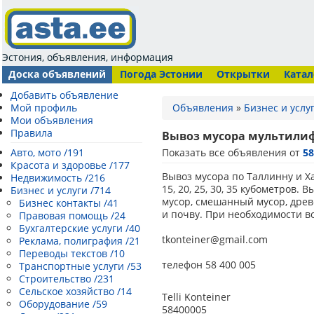
Эстония, объявления, информация
Доска объявлений
Погода Эстонии
Открытки
Катал
Добавить объявление
Мой профиль
Объявления
»
Бизнес и услу
Мои объявления
Правила
Вывоз мусора мультили
Авто, мото /191
Показать все объявления от
5
Красота и здоровье /177
Вывоз мусора по Таллинну и Х
Недвижимость /216
15, 20, 25, 30, 35 кубометров.
Бизнес и услуги /714
мусор, cмешанный мусор, древ
Бизнес контакты /41
и почву. При необходимости в
Правовая помощь /24
Бухгалтерские услуги /40
tkonteiner@gmail.com
Реклама, полиграфия /21
Переводы текстов /10
телефон 58 400 005
Транспортные услуги /53
Строительство /231
Сельское хозяйство /14
Telli Konteiner
Оборудование /59
58400005