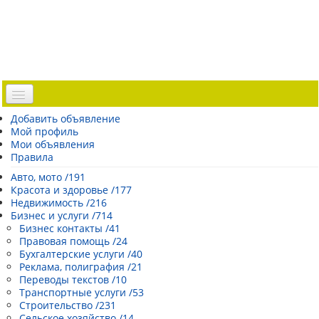
Доска объявлений
Добавить объявление
Мой профиль
Погода Эстонии
Мои объявления
Открытки
Правила
Каталог сайтов
Авто, мото /191
Красота и здоровье /177
| Регистрация |
Недвижимость /216
Бизнес и услуги /714
Бизнес контакты /41
Правовая помощь /24
Бухгалтерские услуги /40
Реклама, полиграфия /21
Переводы текстов /10
Транспортные услуги /53
Строительство /231
Сельское хозяйство /14