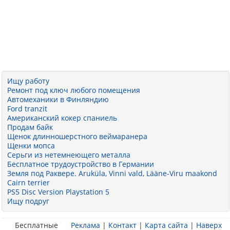
Ищу работу
Ремонт под ключ любого помещения
Автомеханики в Финляндию
Ford tranzit
Американский кокер спаниель
Продам байк
Щенок длинношерстного веймаранера
Щенки мопса
Серьги из нетемнеющего металла
Бесплатное трудоустройство в Германии
Земля под Ракверe. Aruküla, Vinni vald, Lääne-Viru maakond
Cairn terrier
PS5 Disc Version Playstation 5
Ищу подруг
Бесплатные
Реклама
|
Контакт
|
Карта сайта
|
Наверх