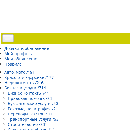
Доска объявлений
Добавить объявление
Мой профиль
Погода Эстонии
Мои объявления
Открытки
Правила
Каталог сайтов
Авто, мото /191
Красота и здоровье /177
| Регистрация |
Недвижимость /216
Бизнес и услуги /714
Бизнес контакты /41
Правовая помощь /24
Бухгалтерские услуги /40
Реклама, полиграфия /21
Переводы текстов /10
Транспортные услуги /53
Строительство /231
Сельское хозяйство /14