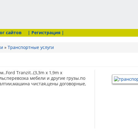
ог сайтов
| Регистрация |
ги
»
Транспортные услуги
.Ford Tranzit..(3,3m x 1,9m x
лы;перевозка мебели и другие грузы.по
балтии,машина чистая,цены договорные,