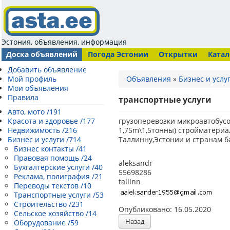
Эстония, объявления, информация
Доска объявлений
Погода Эстонии
Открытки
Катал
Добавить объявление
Мой профиль
Объявления
»
Бизнес и услу
Мои объявления
Правила
транспортные услуги
Авто, мото /191
Красота и здоровье /177
грузоперевозки микроавтобусом.
Недвижимость /216
1,75m\1,5тонны) стройматериа
Бизнес и услуги /714
Таллинну,Эстонии и странам 
Бизнес контакты /41
Правовая помощь /24
aleksandr
Бухгалтерские услуги /40
55698286
Реклама, полиграфия /21
tallinn
Переводы текстов /10
Транспортные услуги /53
Строительство /231
Опубликовано: 16.05.2020
Сельское хозяйство /14
Назад
Оборудование /59