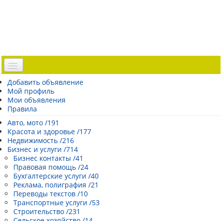
Доска объявлений
Добавить объявление
Мой профиль
Погода Эстонии
Мои объявления
Открытки
Правила
Каталог сайтов
Авто, мото /191
Красота и здоровье /177
| Регистрация |
Недвижимость /216
Бизнес и услуги /714
Бизнес контакты /41
Правовая помощь /24
Бухгалтерские услуги /40
Реклама, полиграфия /21
Переводы текстов /10
Транспортные услуги /53
Строительство /231
Сельское хозяйство /14