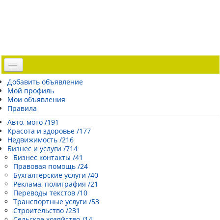
Доска объявлений
Добавить объявление
Мой профиль
Погода Эстонии
Мои объявления
Открытки
Правила
Каталог сайтов
Авто, мото /191
Красота и здоровье /177
| Регистрация |
Недвижимость /216
Бизнес и услуги /714
Бизнес контакты /41
Правовая помощь /24
Бухгалтерские услуги /40
Реклама, полиграфия /21
Переводы текстов /10
Транспортные услуги /53
Строительство /231
Сельское хозяйство /14