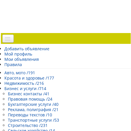
Доска объявлений
Добавить объявление
Мой профиль
Погода Эстонии
Мои объявления
Открытки
Правила
Каталог сайтов
Авто, мото /191
Красота и здоровье /177
| Регистрация |
Недвижимость /216
Бизнес и услуги /714
Бизнес контакты /41
Правовая помощь /24
Бухгалтерские услуги /40
Реклама, полиграфия /21
Переводы текстов /10
Транспортные услуги /53
Строительство /231
Сельское хозяйство /14