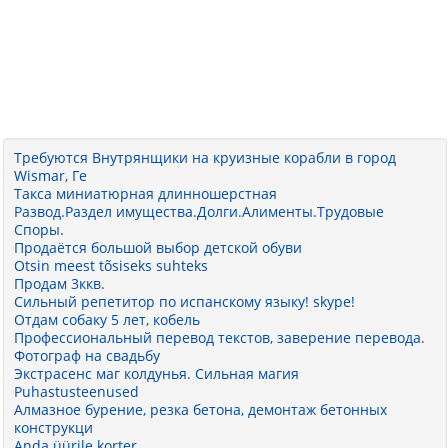
Требуются Внутрянщики на круизные корабли в город
Wismar, Ге
Такса миниатюрная длинношерстная
Развод.Раздел имущества.Долги.Алименты.Трудовые
Споры.
Продаётся большой выбор детской обуви
Otsin meest tõsiseks suhteks
Продам 3ккв.
Сильный репетитор по испанскому языку! skype!
Отдам собаку 5 лет, кобель
Профессиональный перевод текстов, заверение перевода.
Фотограф на свадьбу
Экстрасенс маг колдунья. Сильная магия
Puhastusteenused
Алмазное бурение, резка бетона, демонтаж бетонных
конструкци
Anda üürile korter