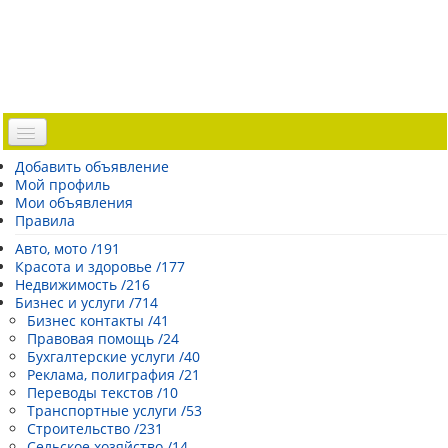
Доска объявлений
Добавить объявление
Мой профиль
Погода Эстонии
Мои объявления
Открытки
Правила
Каталог сайтов
Авто, мото /191
Красота и здоровье /177
| Регистрация |
Недвижимость /216
Бизнес и услуги /714
Бизнес контакты /41
Правовая помощь /24
Бухгалтерские услуги /40
Реклама, полиграфия /21
Переводы текстов /10
Транспортные услуги /53
Строительство /231
Сельское хозяйство /14