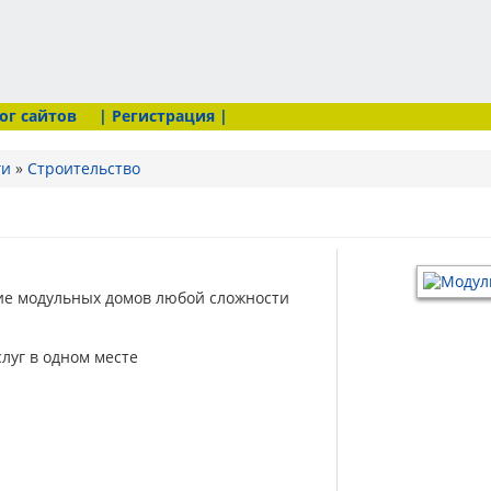
ог сайтов
| Регистрация |
ги
»
Строительство
ие модульных домов любой сложности
луг в одном месте