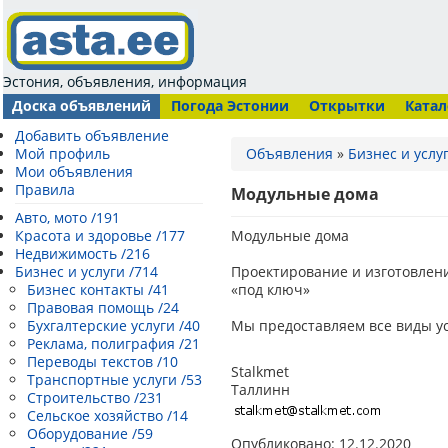
Эстония, объявления, информация
Доска объявлений
Погода Эстонии
Открытки
Катал
Добавить объявление
Мой профиль
Объявления
»
Бизнес и услу
Мои объявления
Правила
Модульные дома
Авто, мото /191
Красота и здоровье /177
Модульные дома
Недвижимость /216
Бизнес и услуги /714
Проектирование и изготовлен
Бизнес контакты /41
«под ключ»
Правовая помощь /24
Бухгалтерские услуги /40
Мы предоставляем все виды ус
Реклама, полиграфия /21
Переводы текстов /10
Stalkmet
Транспортные услуги /53
Таллинн
Строительство /231
Сельское хозяйство /14
Оборудование /59
Опубликовано: 12.12.2020