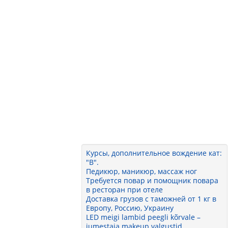
Курсы, дополнительное вождение кат:
"B".
Педикюр, маникюр, массаж ног
Требуется повар и помощник повара
в ресторан при отеле
Доставка грузов с таможней от 1 кг в
Европу, Россию, Украину
LED meigi lambid peegli kõrvale –
jumestaja makeup valgustid