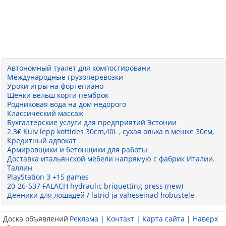
Автономный туалет для компостировани
Международные грузоперевозки
Уроки игры на фортепиано
Щенки вельш корги пемброк
Родниковая вода на дом недорого
Классический массаж
Бухгалтерские услуги для предприятий Эстонии
2.3€ Kuiv lepp kottides 30cm,40L , сухая ольха в мешке 30см,
Кредитный адвокат
Армировщики и бетонщики для работы
Доставка итальянской мебели напрямую с фабрик Италии.
Таллин
PlayStation 3 +15 games
20-26-537 FALACH hydraulic briquetting press (new)
Денники для лошадей / latrid ja vaheseinad hobustele
Доска объявлений
Реклама
|
Контакт
|
Карта сайта
|
Наверх