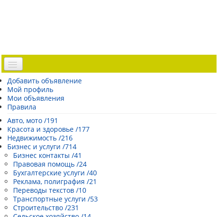
Доска объявлений
Добавить объявление
Мой профиль
Погода Эстонии
Мои объявления
Открытки
Правила
Каталог сайтов
Авто, мото /191
Красота и здоровье /177
| Регистрация |
Недвижимость /216
Бизнес и услуги /714
Бизнес контакты /41
Правовая помощь /24
Бухгалтерские услуги /40
Реклама, полиграфия /21
Переводы текстов /10
Транспортные услуги /53
Строительство /231
Сельское хозяйство /14