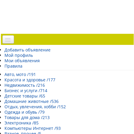
Доска объявлений
Добавить объявление
Мой профиль
Погода Эстонии
Мои объявления
Открытки
Правила
Каталог сайтов
Авто, мото /191
Красота и здоровье /177
| Регистрация |
Недвижимость /216
Бизнес и услуги /714
Детские товары /65
Домашние животные /536
Отдых, увлечения, хобби /152
Одежда и обувь /79
Товары для дома /213
Электроника /85
Компьютеры Интернет /93
Разное, прочее /5