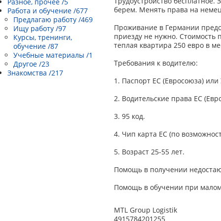
Трудоустройство бесплатное. 
Разное, прочее /5
берем. Менять права на немец
Работа и обучение /677
Предлагаю работу /469
Проживание в Германии предо
Ищу работу /97
приезду не нужно. Стоимость 
Курсы, тренинги,
теплая квартира 250 евро в м
обучение /87
Учебные материалы /1
Требования к водителю:
Другое /23
Знакомства /217
1. Паспорт EC (Евросоюза) или
2. Водительские права EC (Евр
3. 95 код.
4. Чип карта EC (по возможнос
5. Возраст 25-55 лет.
Помощь в получении недостаю
Помощь в обучении при малом
MTL Group Logistik
4915784201255