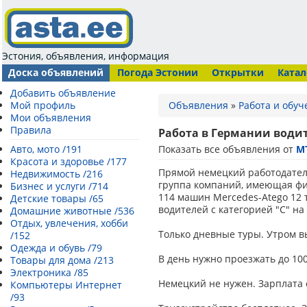
Эстония, объявления, информация
Доска объявлений
Погода Эстонии
Открытки
Катал
Добавить объявление
Мой профиль
Объявления
»
Работа и обуч
Мои объявления
Правила
Работа в Германии водит
Авто, мото /191
Показать все объявления от
MT
Красота и здоровье /177
Прямой немецкий работодател
Недвижимость /216
группа компаний, имеющая фи
Бизнес и услуги /714
114 машин Mercedes-Atego 12 
Детские товары /65
водителей с категорией "C" н
Домашние животные /536
Отдых, увлечения, хобби
Только дневные туры. Утром вы
/152
Одежда и обувь /79
В день нужно проезжать до 100
Товары для дома /213
Электроника /85
Немецкий не нужен. Зарплата о
Компьютеры Интернет
/93