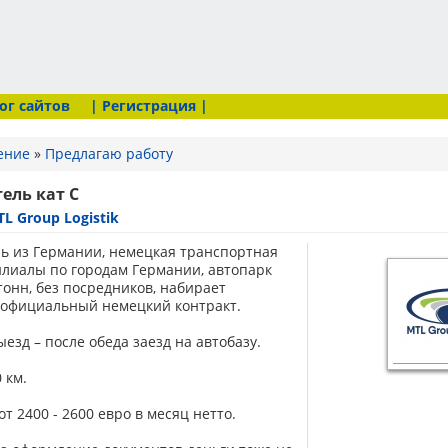
ог сайтов
| Регистрация |
ение
»
Предлагаю работу
ель кат С
L Group Logistik
ь из Германии, немецкая транспортная
лиалы по городам Германии, автопарк
тонн, без посредников, набирает
а официальный немецкий контракт.
езд – после обеда заезд на автобазу.
 км.
т 2400 - 2600 евро в месяц нетто.