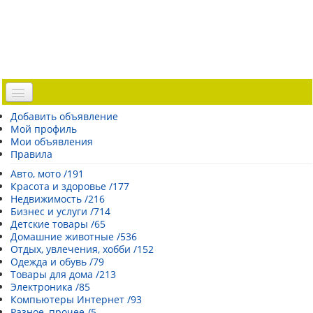
Доска объявлений
Добавить объявление
Мой профиль
Погода Эстонии
Мои объявления
Открытки
Правила
Каталог сайтов
Авто, мото /191
Красота и здоровье /177
| Регистрация |
Недвижимость /216
Бизнес и услуги /714
Детские товары /65
Домашние животные /536
Отдых, увлечения, хобби /152
Одежда и обувь /79
Товары для дома /213
Электроника /85
Компьютеры Интернет /93
Разное, прочее /5