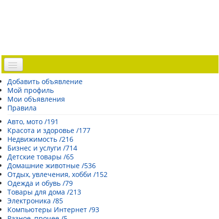
Доска объявлений
Добавить объявление
Мой профиль
Погода Эстонии
Мои объявления
Открытки
Правила
Каталог сайтов
Авто, мото /191
Красота и здоровье /177
| Регистрация |
Недвижимость /216
Бизнес и услуги /714
Детские товары /65
Домашние животные /536
Отдых, увлечения, хобби /152
Одежда и обувь /79
Товары для дома /213
Электроника /85
Компьютеры Интернет /93
Разное, прочее /5