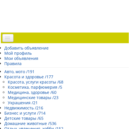
Доска объявлений
Добавить объявление
Мой профиль
Погода Эстонии
Мои объявления
Открытки
Правила
Каталог сайтов
Авто, мото /191
Красота и здоровье /177
| Регистрация |
Красота, услуги красоты /68
Косметика, парфюмерия /5
Медицина, здоровье /60
Медицинские товары /23
Украшения /21
Недвижимость /216
Бизнес и услуги /714
Детские товары /65
Домашние животные /536
Отдых, увлечения, хобби /152