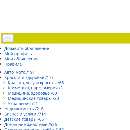
Доска объявлений
Добавить объявление
Мой профиль
Погода Эстонии
Мои объявления
Открытки
Правила
Каталог сайтов
Авто, мото /191
Красота и здоровье /177
| Регистрация |
Красота, услуги красоты /68
Косметика, парфюмерия /5
Медицина, здоровье /60
Медицинские товары /23
Украшения /21
Недвижимость /216
Бизнес и услуги /714
Детские товары /65
Домашние животные /536
Отдых, увлечения, хобби /152