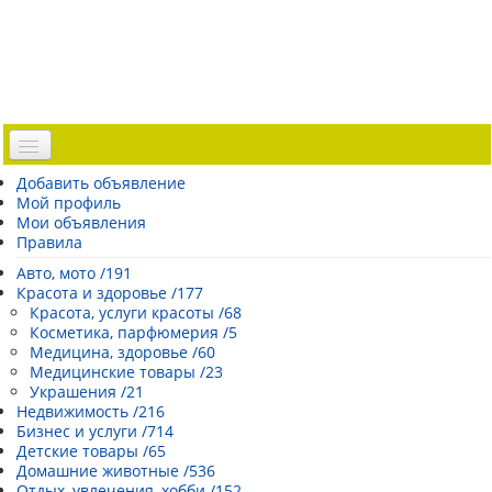
Доска объявлений
Добавить объявление
Мой профиль
Погода Эстонии
Мои объявления
Открытки
Правила
Каталог сайтов
Авто, мото /191
Красота и здоровье /177
| Регистрация |
Красота, услуги красоты /68
Косметика, парфюмерия /5
Медицина, здоровье /60
Медицинские товары /23
Украшения /21
Недвижимость /216
Бизнес и услуги /714
Детские товары /65
Домашние животные /536
Отдых, увлечения, хобби /152