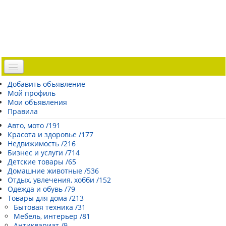
Доска объявлений
Добавить объявление
Мой профиль
Погода Эстонии
Мои объявления
Открытки
Правила
Каталог сайтов
Авто, мото /191
Красота и здоровье /177
| Регистрация |
Недвижимость /216
Бизнес и услуги /714
Детские товары /65
Домашние животные /536
Отдых, увлечения, хобби /152
Одежда и обувь /79
Товары для дома /213
Бытовая техника /31
Мебель, интерьер /81
Антиквариат /9