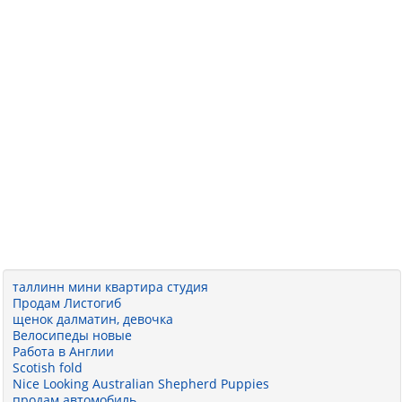
таллинн мини квартира студия
Продам Листогиб
щенок далматин, девочка
Велосипеды новые
Работа в Англии
Scotish fold
Nice Looking Australian Shepherd Puppies
продам автомобиль