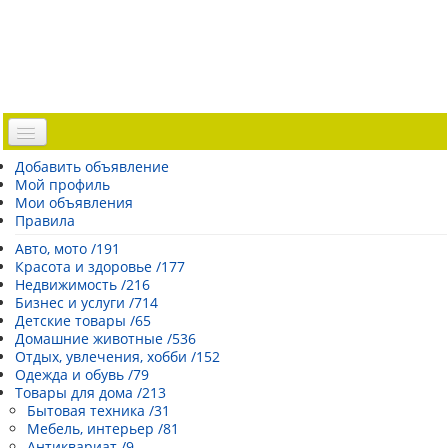
Доска объявлений
Добавить объявление
Мой профиль
Погода Эстонии
Мои объявления
Открытки
Правила
Каталог сайтов
Авто, мото /191
Красота и здоровье /177
| Регистрация |
Недвижимость /216
Бизнес и услуги /714
Детские товары /65
Домашние животные /536
Отдых, увлечения, хобби /152
Одежда и обувь /79
Товары для дома /213
Бытовая техника /31
Мебель, интерьер /81
Антиквариат /9