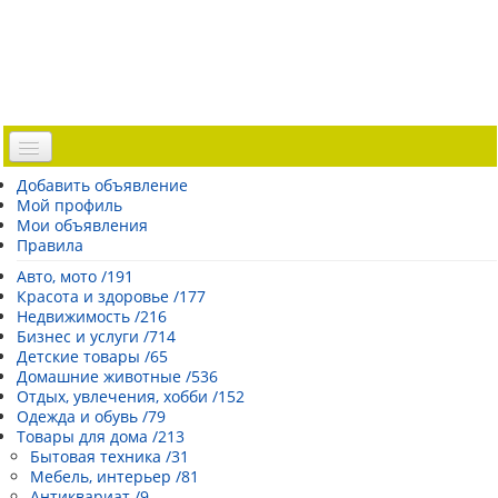
Доска объявлений
Добавить объявление
Мой профиль
Погода Эстонии
Мои объявления
Открытки
Правила
Каталог сайтов
Авто, мото /191
Красота и здоровье /177
| Регистрация |
Недвижимость /216
Бизнес и услуги /714
Детские товары /65
Домашние животные /536
Отдых, увлечения, хобби /152
Одежда и обувь /79
Товары для дома /213
Бытовая техника /31
Мебель, интерьер /81
Антиквариат /9