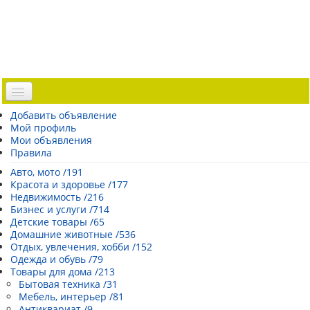
Доска объявлений
Добавить объявление
Мой профиль
Погода Эстонии
Мои объявления
Открытки
Правила
Каталог сайтов
Авто, мото /191
Красота и здоровье /177
| Регистрация |
Недвижимость /216
Бизнес и услуги /714
Детские товары /65
Домашние животные /536
Отдых, увлечения, хобби /152
Одежда и обувь /79
Товары для дома /213
Бытовая техника /31
Мебель, интерьер /81
Антиквариат /9