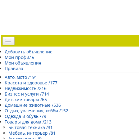
Доска объявлений
Добавить объявление
Мой профиль
Погода Эстонии
Мои объявления
Открытки
Правила
Каталог сайтов
Авто, мото /191
Красота и здоровье /177
| Регистрация |
Недвижимость /216
Бизнес и услуги /714
Детские товары /65
Домашние животные /536
Отдых, увлечения, хобби /152
Одежда и обувь /79
Товары для дома /213
Бытовая техника /31
Мебель, интерьер /81
Антиквариат /9