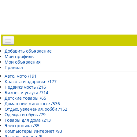
Доска объявлений
Добавить объявление
Мой профиль
Погода Эстонии
Мои объявления
Открытки
Правила
Каталог сайтов
Авто, мото /191
Красота и здоровье /177
| Регистрация |
Недвижимость /216
Бизнес и услуги /714
Детские товары /65
Домашние животные /536
Отдых, увлечения, хобби /152
Одежда и обувь /79
Товары для дома /213
Электроника /85
Компьютеры Интернет /93
Разное, прочее /5