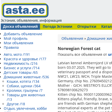
Эстония, объявления, информация
Доска объявлений
Погода Эстонии
Открытки
Катал
Добавить объявление
Мой профиль
Объявления
»
Домашние жи
Мои объявления
Правила
Norwegian Forest cat
Авто, мото /191
Показать все объявления от
ur
Красота и здоровье /177
Latvian kennel Ambernjord LV of
Недвижимость /216
born 03.07.2025. They will go to
Бизнес и услуги /714
veterinary passport and a dispos
Детские товары /65
NW’21, LW’23, WCH, Triple Maste
Домашние животные /536
Germany, chip No. 27609450212
Кошки, котята /134
Mother - GICH. MESTRO'S ELLCRY
Собаки, щенки /364
578098100629273
Кролики, грызуны /7
Kitten chip No. 9930112000396
Товары для животных
Kittens playful, friendly, brave, s
/13
are friends with German shephe
Другое /18
international experts at the pe
Отдых, увлечения, хобби