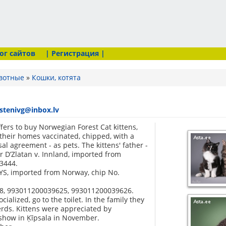
ог сайтов
| Регистрация |
вотные
»
Кошки, котята
stenivg@inbox.lv
fers to buy Norwegian Forest Cat kittens,
 their homes vaccinated, chipped, with a
al agreement - as pets. The kittens' father -
r D’Zlatan v. Innland, imported from
3444.
S, imported from Norway, chip No.
28, 993011200039625, 993011200039626.
ocialized, go to the toilet. In the family they
rds. Kittens were appreciated by
t show in Ķīpsala in November.