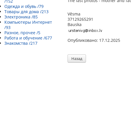
The last photos - mother and fat
/152
Одежда и обувь /79
Товары для дома /213
Vēsma
Электроника /85
37129265291
Компьютеры Интернет
Bauska
/93
Разное, прочее /5
Работа и обучение /677
Опубликовано: 17.12.2025
Знакомства /217
Назад