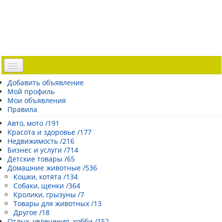
Доска объявлений
Добавить объявление
Мой профиль
Погода Эстонии
Мои объявления
Открытки
Правила
Каталог сайтов
Авто, мото /191
Красота и здоровье /177
| Регистрация |
Недвижимость /216
Бизнес и услуги /714
Детские товары /65
Домашние животные /536
Кошки, котята /134
Собаки, щенки /364
Кролики, грызуны /7
Товары для животных /13
Другое /18
Отдых, увлечения, хобби /152