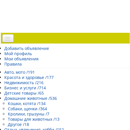
Доска объявлений
Добавить объявление
Мой профиль
Погода Эстонии
Мои объявления
Открытки
Правила
Каталог сайтов
Авто, мото /191
Красота и здоровье /177
| Регистрация |
Недвижимость /216
Бизнес и услуги /714
Детские товары /65
Домашние животные /536
Кошки, котята /134
Собаки, щенки /364
Кролики, грызуны /7
Товары для животных /13
Другое /18
Отдых, увлечения, хобби /152