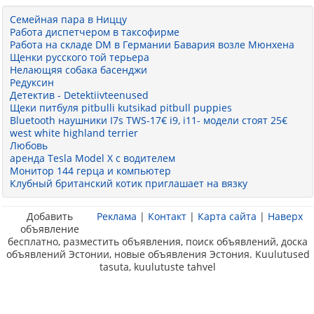
Семейная пара в Ниццу
Работа диспетчером в таксофирме
Работа на складе DM в Германии Бавария возле Мюнхена
Щенки русского той терьера
Нелающяя собака басенджи
Редуксин
Детектив - Detektiivteenused
Щеки питбуля pitbulli kutsikad pitbull puppies
Bluetooth наушники I7s TWS-17€ i9, i11- модели стоят 25€
west white highland terrier
Любовь
аренда Tesla Model X с водителем
Монитор 144 герца и компьютер
Клубный британский котик приглашает на вязку
Добавить
Реклама
|
Контакт
|
Карта сайта
|
Наверх
объявление
бесплатно, разместить объявления, поиск объявлений, доска
объявлений Эстонии, новые объявления Эстония. Kuulutused
tasuta, kuulutuste tahvel