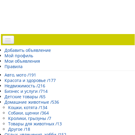
Доска объявлений
Добавить объявление
Мой профиль
Погода Эстонии
Мои объявления
Открытки
Правила
Каталог сайтов
Авто, мото /191
Красота и здоровье /177
| Регистрация |
Недвижимость /216
Бизнес и услуги /714
Детские товары /65
Домашние животные /536
Кошки, котята /134
Собаки, щенки /364
Кролики, грызуны /7
Товары для животных /13
Другое /18
Отдых, увлечения, хобби /152