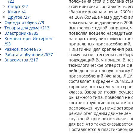
/22
положения стоя и с колена ст
Спорт /22
этой винтовки составляет всег
Книги /4
сбалансирована и весит 2600г
Другое /27
на 20% больше чем у других ви
Одежда и обувь /79
максимальное давление в 200ба
Товары для дома /213
выстрелов с одной заправки, 
Электроника /85
позволяя всецело насладиться
Компьютеры Интернет
на подготовку винтовки к стре
/93
прицельных приспособлений, 
Разное, прочее /5
Пикатинни, для крепления ра
Работа и обучение /677
этому вы не стеснены в выбор
Знакомства /217
подходящий Вам прицел. В пе
технологическое отверстие с 
либо дополнительную планку 
приспособлений (Фонарь, ЛЦУ и
составляет в среднем 264м.с.,
хорошим показателем, по сра
класса. Взвод винтовки, осущ
рычажного типа, позволяя не с
соответствующие поправки пр
расположен чуть ниже затвора
режим огня одним движением, 
спусковой крючок позволяет п
для вас, что также сказываетс
Поставляется в пластиковом к