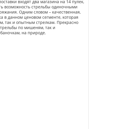
оставки входят два магазина на 14 пулек,
сть возможность стрельбы одиночными
ряжания. Одним словом – качественная,
а в данном ценовом сегменте, которая
ам, так и опытным стрелкам. Прекрасно
стрельбы по мишеням, так и
 баночкам, на природе.
я