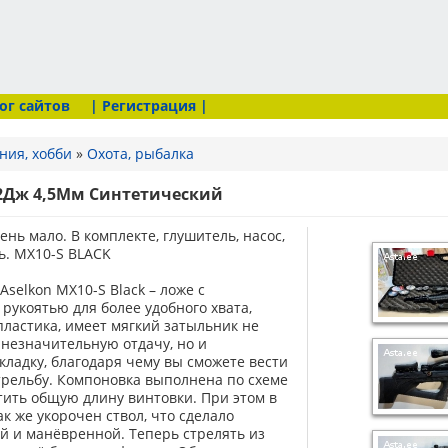
ог сайтов
| Регистрация |
ния, хобби
»
Охота, рыбалка
22Дж 4,5Мм Синтетический
ень мало. В комплекте, глушитель, насос,
ь. MX10-S BLACK
selkon MX10-S Black – ложе c
укоятью для более удобного хвата,
ластика, имеет мягкий затыльник не
 незначительную отдачу, но и
кладку, благодаря чему вы сможете вести
трельбу. Компоновка выполнена по схеме
атить общую длину винтовки. При этом в
к же укорочен ствол, что сделало
й и манёвренной. Теперь стрелять из