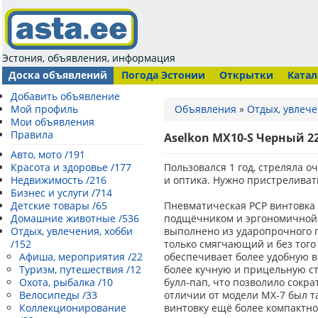
Эстония, объявления, информация
Доска объявлений
Погода Эстонии
Открытки
Катал
Добавить объявление
Мой профиль
Объявления
»
Отдых, увлече
Мои объявления
Правила
Aselkon MX10-S Черный 
Авто, мото /191
Красота и здоровье /177
Пользовался 1 год, стреляла оч
Недвижимость /216
и оптика. Нужно пристреливат
Бизнес и услуги /714
Детские товары /65
Пневматическая PCP винтовка A
Домашние животные /536
подщёчником и эргономичной р
Отдых, увлечения, хобби
выполнено из ударопрочного п
/152
только смягчающий и без того
Афиша, мероприятия /22
обеспечивает более удобную в
Туризм, путешествия /12
более кучную и прицельную с
Охота, рыбалка /10
булл-пап, что позволило сокр
Велосипеды /33
отличии от модели МХ-7 был та
Коллекционирование
винтовку ещё более компактно