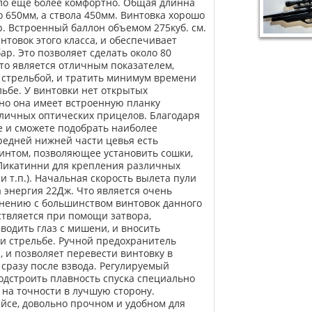
ало ещё более комфортно. Общая длинна
о 650мм, а ствола 450мм. Винтовка хорошо
р. Встроенный баллон объемом 275куб. см.
нтовок этого класса, и обеспечивает
р. Это позволяет сделать около 80
что является отличным показателем,
 стрельбой, и тратить минимум времени
льбе. У винтовки нет открытых
но она имеет встроенную планку
зличных оптических прицелов. Благодаря
е и сможете подобрать наиболее
редней нижней части цевья есть
винтом, позволяющее установить сошки,
Пикатинни для крепления различных
 т.п.). Начальная скорость вылета пули
 а энергия 22Дж. Что является очень
внению с большинством винтовок данного
ествляется при помощи затвора,
водить глаз с мишени, и вносить
и стрельбе. Ручной предохранитель
, и позволяет перевести винтовку в
сразу после взвода. Регулируемый
одстроить плавность спуска специально
я на точности в лучшую сторону.
ейсе, довольно прочном и удобном для