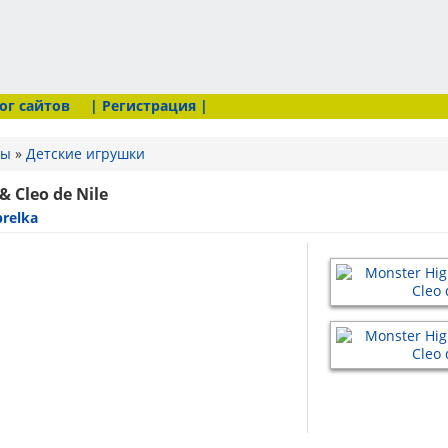
ог сайтов
| Регистрация |
ры
»
Детские игрушки
 Cleo de Nile
relka