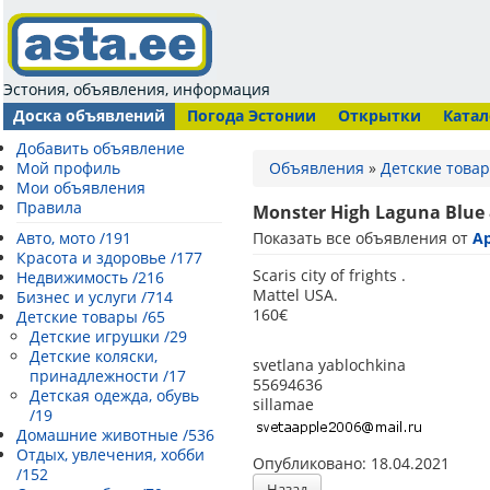
Эстония, объявления, информация
Доска объявлений
Погода Эстонии
Открытки
Катал
Добавить объявление
Мой профиль
Объявления
»
Детские това
Мои объявления
Правила
Monster High Laguna Blue &
Авто, мото /191
Показать все объявления от
Ap
Красота и здоровье /177
Scaris city of frights .
Недвижимость /216
Mattel USA.
Бизнес и услуги /714
160€
Детские товары /65
Детские игрушки /29
Детские коляски,
svetlana yablochkina
принадлежности /17
55694636
Детская одежда, обувь
sillamae
/19
Домашние животные /536
Отдых, увлечения, хобби
Опубликовано: 18.04.2021
/152
Назад