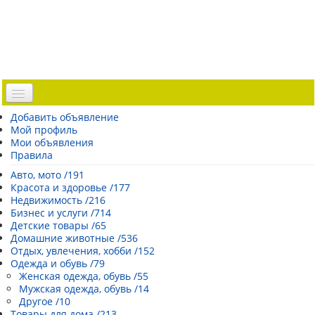
Доска объявлений
Добавить объявление
Мой профиль
Погода Эстонии
Мои объявления
Открытки
Правила
Каталог сайтов
Авто, мото /191
Красота и здоровье /177
| Регистрация |
Недвижимость /216
Бизнес и услуги /714
Детские товары /65
Домашние животные /536
Отдых, увлечения, хобби /152
Одежда и обувь /79
Женская одежда, обувь /55
Мужская одежда, обувь /14
Другое /10
Товары для дома /213