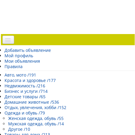
Доска объявлений
Добавить объявление
Мой профиль
Погода Эстонии
Мои объявления
Открытки
Правила
Каталог сайтов
Авто, мото /191
Красота и здоровье /177
| Регистрация |
Недвижимость /216
Бизнес и услуги /714
Детские товары /65
Домашние животные /536
Отдых, увлечения, хобби /152
Одежда и обувь /79
Женская одежда, обувь /55
Мужская одежда, обувь /14
Другое /10
Товары для дома /213