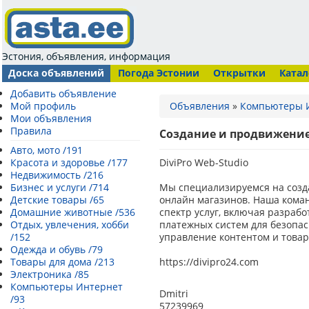
Эстония, объявления, информация
Доска объявлений
Погода Эстонии
Открытки
Катал
Добавить объявление
Мой профиль
Объявления
»
Компьютеры 
Мои объявления
Правила
Создание и продвижение
Авто, мото /191
Красота и здоровье /177
DiviPro Web-Studio
Недвижимость /216
Бизнес и услуги /714
Мы специализируемся на созд
Детские товары /65
онлайн магазинов. Наша кома
Домашние животные /536
спектр услуг, включая разрабо
Отдых, увлечения, хобби
платежных систем для безопас
/152
управление контентом и товар
Одежда и обувь /79
Товары для дома /213
https://divipro24.com
Электроника /85
Компьютеры Интернет
Dmitri
/93
57239969