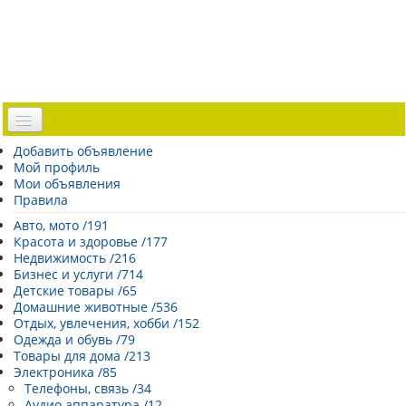
Доска объявлений
Добавить объявление
Мой профиль
Погода Эстонии
Мои объявления
Открытки
Правила
Каталог сайтов
Авто, мото /191
Красота и здоровье /177
| Регистрация |
Недвижимость /216
Бизнес и услуги /714
Детские товары /65
Домашние животные /536
Отдых, увлечения, хобби /152
Одежда и обувь /79
Товары для дома /213
Электроника /85
Телефоны, связь /34
Аудио аппаратура /12