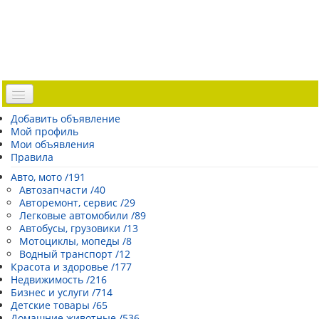
Доска объявлений
Добавить объявление
Мой профиль
Погода Эстонии
Мои объявления
Открытки
Правила
Каталог сайтов
Авто, мото /191
Автозапчасти /40
| Регистрация |
Авторемонт, сервис /29
Легковые автомобили /89
Автобусы, грузовики /13
Мотоциклы, мопеды /8
Водный транспорт /12
Красота и здоровье /177
Недвижимость /216
Бизнес и услуги /714
Детские товары /65
Домашние животные /536