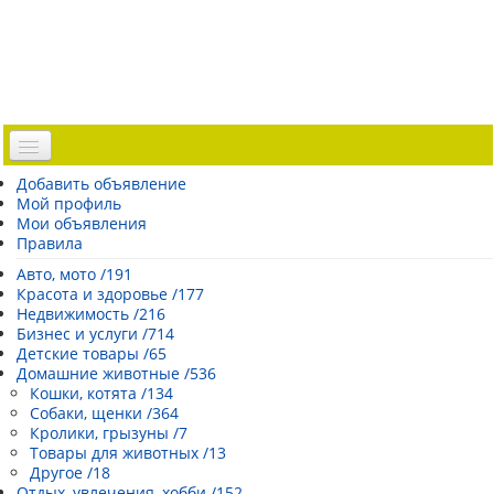
Доска объявлений
Добавить объявление
Мой профиль
Погода Эстонии
Мои объявления
Открытки
Правила
Каталог сайтов
Авто, мото /191
Красота и здоровье /177
| Регистрация |
Недвижимость /216
Бизнес и услуги /714
Детские товары /65
Домашние животные /536
Кошки, котята /134
Собаки, щенки /364
Кролики, грызуны /7
Товары для животных /13
Другое /18
Отдых, увлечения, хобби /152