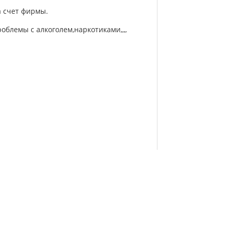
а счет фирмы.
роблемы с алкоголем,наркотиками,,,,