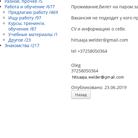
Разное, прочее /5
Работа и обучение /677
Проживание,билет на паром з
Предлагаю работу /469
Ищу работу /97
Вакансия не подходит у кого п
Курсы, тренинги,
обучение /87
CV и информацию о себе.
Учебные материалы /1
Другое /23
hitsaaja.welder@gmail.com
Знакомства /217
tel +37258050364
Oleg
37258050364
Опубликовано: 23.06.2019
Назад