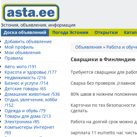
Эстония, объявления, информация
Доска объявлений
Погода Эстонии
Открытки
Катал
Добавить объявление
Мой профиль
Объявления
»
Работа и обуч
Мои объявления
Правила
Сварщики в Финляндию
Авто, мото /191
Красота и здоровье /177
Требуются сварщики для рабо
Недвижимость /216
Бизнес и услуги /714
Сварка без проверок ,(главное
Детские товары /65
Домашние животные /536
80% швов в нижнем положение
Отдых, увлечения, хобби
/152
Карточки по тех безопасности
Одежда и обувь /79
сделать.
Товары для дома /213
Электроника /85
Работа на долгий срок можно 
Компьютеры Интернет
/93
зарплата 11 eu/netto час чист