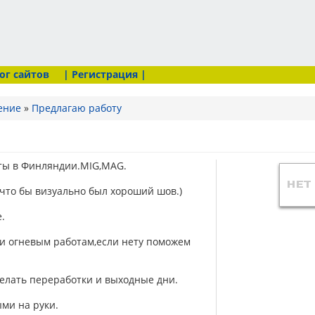
ог сайтов
| Регистрация |
ение
»
Предлагаю работу
ты в Финляндии.MIG,MAG.
 что бы визуально был хороший шов.)
.
 и огневым работам,если нету поможем
делать переработки и выходные дни.
ыми на руки.