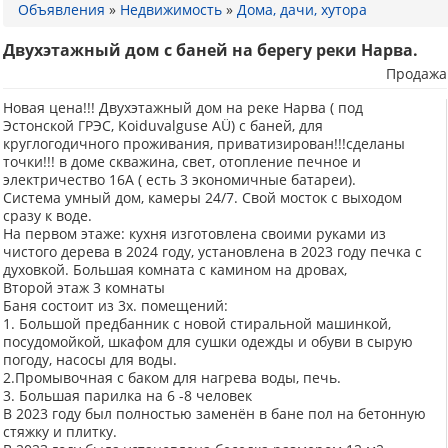
Объявления
»
Недвижимость
»
Дома, дачи, хутора
Двухэтажный дом с баней на берегу реки Нарва.
Продажа
Новая цена!!! Двухэтажный дом на реке Нарва ( под
Эстонской ГРЭС, Koiduvalguse AÜ) с баней, для
круглогодичного проживания, приватизирован!!!сделаны
точки!!! в доме скважина, свет, отопление печное и
электричество 16А ( есть 3 экономичные батареи).
Система умный дом, камеры 24/7. Свой мосток с выходом
сразу к воде.
На первом этаже: кухня изготовлена своими руками из
чистого дерева в 2024 году, установлена в 2023 году печка с
духовкой. Большая комната с камином на дровах,
Второй этаж 3 комнаты
Баня состоит из 3х. помещений:
1. Большой предбанник с новой стиральной машинкой,
посудомойкой, шкафом для сушки одежды и обуви в сырую
погоду, насосы для воды.
2.Промывочная с баком для нагрева воды, печь.
3. Большая парилка на 6 -8 человек
В 2023 году был полностью заменён в бане пол на бетонную
стяжку и плитку.