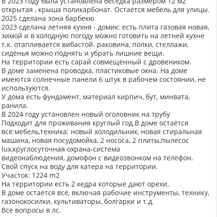
В 2023 году была установлена беседка размером 12 м2
открытая , крыша поликарбонат. Остаётся мебель для улицы.
2025 сделана зона барбекю
2023 сделана летняя кухня - домик: есть плита газовая новая,
зимой и в холодную погоду можно готовить на летней кухне
т.к. отапливается вибастой. раковина, полки, стеллажи,
сиденья можно поднять и убрать лишние вещи.
На территории есть сарай совмещённый с дровеником.
В доме заменена проводка, пластиковые окна. На доме
имеются солнечные панели 6 штук в рабочем состоянии, не
используются.
У дома есть фундамент, материал кирпич, бут, минвата,
ранила.
В 2024 году установлен новый оголовник на трубу
Подходит для проживания круглый год.В доме остаётся
всё:мебель,техника: новый холодильник, новая стиральная
машина, новая посудомойка, 2 нососа, 2 плиты,пылесос
lux,круглосуточная охрана-система
видеонаблюдения, домофон с видеозвонком на телефон.
Свой спуск на воду для катера на территории.
Участок: 1224 m2
На территории есть 2 кедра которые дают орехи.
В доме остаётся всё, включая рабочие инструменты, технику,
газонокосилки, культиваторы, болгарки и т.д.
Все вопросы в лс.