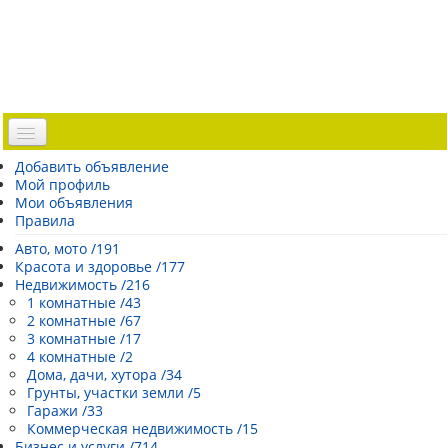
Доска объявлений
Добавить объявление
Мой профиль
Погода Эстонии
Мои объявления
Открытки
Правила
Каталог сайтов
Авто, мото /191
Красота и здоровье /177
| Регистрация |
Недвижимость /216
1 комнатные /43
2 комнатные /67
3 комнатные /17
4 комнатные /2
Дома, дачи, хутора /34
Грунты, участки земли /5
Гаражи /33
Коммерческая недвижимость /15
Бизнес и услуги /714