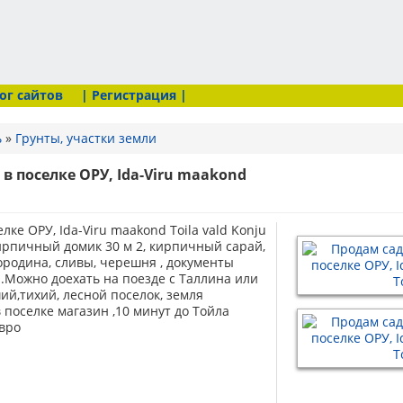
ог сайтов
| Регистрация |
ь
»
Грунты, участки земли
в поселке ОРУ, Ida-Viru maakond
ке ОРУ, Ida-Viru maakond Toila vald Konju
 кирпичный домик 30 м 2, кирпичный сарай,
ородина, сливы, черешня , документы
.Можно доехать на поезде с Таллина или
ий,тихий, лесной поселок, земля
 поселке магазин ,10 минут до Тойла
евро