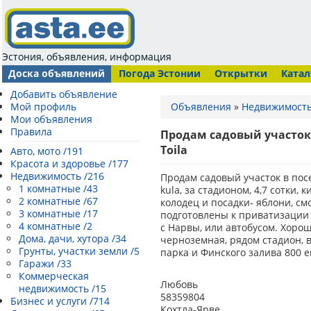
Эстония, объявления, информация
Доска объявлений
Погода Эстонии
Открытки
Катал
Добавить объявление
Мой профиль
Объявления
»
Недвижимост
Мои объявления
Правила
Продам садовый участок 
Toila
Авто, мото /191
Красота и здоровье /177
Недвижимость /216
Продам садовый участок в посел
1 комнатные /43
kula, за стадионом, 4,7 сотки,
2 комнатные /67
колодец и посадки- яблони, см
3 комнатные /17
подготовлены к приватизации 
4 комнатные /2
с Нарвы, или автобусом. Хорош
Дома, дачи, хутора /34
черноземная, рядом стадион, в
Грунты, участки земли /5
парка и Финского залива 800 
Гаражи /33
Коммерческая
Любовь
недвижимость /15
58359804
Бизнес и услуги /714
Кохтла-Ярве