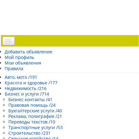
Доска объявлений
Добавить объявление
Мой профиль
Погода Эстонии
Мои объявления
Открытки
Правила
Каталог сайтов
Авто, мото /191
Красота и здоровье /177
| Регистрация |
Недвижимость /216
Бизнес и услуги /714
Бизнес контакты /41
Правовая помощь /24
Бухгалтерские услуги /40
Реклама, полиграфия /21
Переводы текстов /10
Транспортные услуги /53
Строительство /231
Сельское хозяйство /14