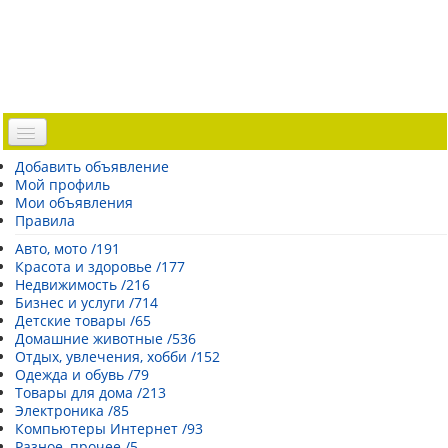
Доска объявлений
Добавить объявление
Мой профиль
Погода Эстонии
Мои объявления
Открытки
Правила
Каталог сайтов
Авто, мото /191
Красота и здоровье /177
| Регистрация |
Недвижимость /216
Бизнес и услуги /714
Детские товары /65
Домашние животные /536
Отдых, увлечения, хобби /152
Одежда и обувь /79
Товары для дома /213
Электроника /85
Компьютеры Интернет /93
Разное, прочее /5