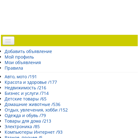
Доска объявлений
Добавить объявление
Мой профиль
Погода Эстонии
Мои объявления
Открытки
Правила
Каталог сайтов
Авто, мото /191
Красота и здоровье /177
| Регистрация |
Недвижимость /216
Бизнес и услуги /714
Детские товары /65
Домашние животные /536
Отдых, увлечения, хобби /152
Одежда и обувь /79
Товары для дома /213
Электроника /85
Компьютеры Интернет /93
Разное, прочее /5