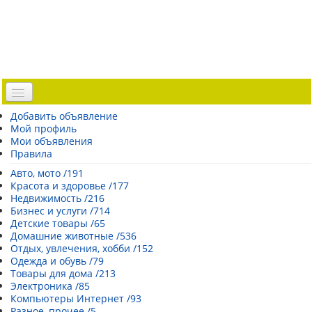
Доска объявлений
Добавить объявление
Мой профиль
Погода Эстонии
Мои объявления
Открытки
Правила
Каталог сайтов
Авто, мото /191
Красота и здоровье /177
| Регистрация |
Недвижимость /216
Бизнес и услуги /714
Детские товары /65
Домашние животные /536
Отдых, увлечения, хобби /152
Одежда и обувь /79
Товары для дома /213
Электроника /85
Компьютеры Интернет /93
Разное, прочее /5