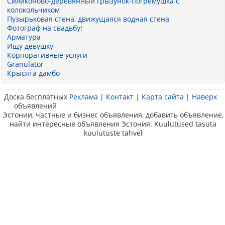
Силиконово-деревянный грызунок-погремушка с
колокольчиком
Пузырьковая стена, движущаяся водная стена
Фотограф на свадьбу!
Арматура
Ищу девушку
Корпоративные услуги
Granulator
Крысята дамбо
Доска бесплатных
Реклама
|
Контакт
|
Карта сайта
|
Наверх
объявлений
Эстонии, частные и бизнес объявления, добавить объявление,
найти интересные объявления Эстония. Kuulutused tasuta
kuulutuste tahvel