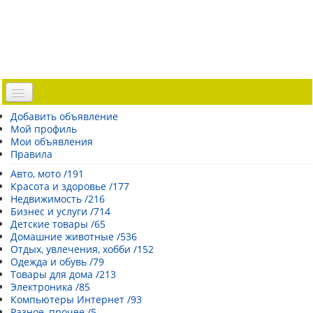
Доска объявлений
Добавить объявление
Мой профиль
Погода Эстонии
Мои объявления
Открытки
Правила
Каталог сайтов
Авто, мото /191
Красота и здоровье /177
| Регистрация |
Недвижимость /216
Бизнес и услуги /714
Детские товары /65
Домашние животные /536
Отдых, увлечения, хобби /152
Одежда и обувь /79
Товары для дома /213
Электроника /85
Компьютеры Интернет /93
Разное, прочее /5