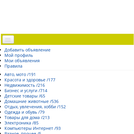
Доска объявлений
Добавить объявление
Мой профиль
Погода Эстонии
Мои объявления
Открытки
Правила
Каталог сайтов
Авто, мото /191
Красота и здоровье /177
| Регистрация |
Недвижимость /216
Бизнес и услуги /714
Детские товары /65
Домашние животные /536
Отдых, увлечения, хобби /152
Одежда и обувь /79
Товары для дома /213
Электроника /85
Компьютеры Интернет /93
Разное, прочее /5