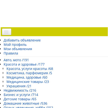
Доска объявлений
Добавить объявление
Мой профиль
Погода Эстонии
Мои объявления
Открытки
Правила
Каталог сайтов
Авто, мото /191
Красота и здоровье /177
| Регистрация |
Красота, услуги красоты /68
Косметика, парфюмерия /5
Медицина, здоровье /60
Медицинские товары /23
Украшения /21
Недвижимость /216
Бизнес и услуги /714
Детские товары /65
Домашние животные /536
Отдых, увлечения, хобби /152