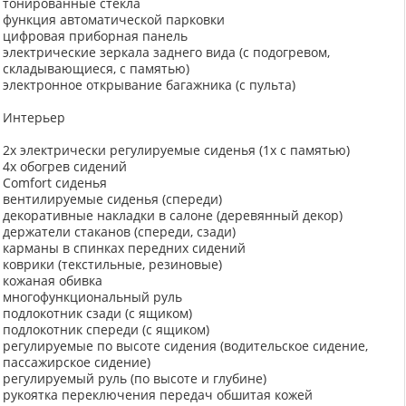
тонированные стекла
функция автоматической парковки
цифровая приборная панель
электрические зеркала заднего вида (с подогревом,
складывающиеся, с памятью)
электронное открывание багажника (с пульта)
Интерьер
2x электрически регулируемые сиденья (1x с памятью)
4x обогрев сидений
Comfort сиденья
вентилируемые сиденья (спереди)
декоративные накладки в салоне (деревянный декор)
держатели стаканов (спереди, сзади)
карманы в спинках передних сидений
коврики (текстильные, резиновые)
кожаная обивка
многофункциональный руль
подлокотник сзади (с ящиком)
подлокотник спереди (с ящиком)
регулируемые по высоте сидения (водительское сидение,
пассажирское сидение)
регулируемый руль (по высоте и глубине)
рукоятка переключения передач обшитая кожей