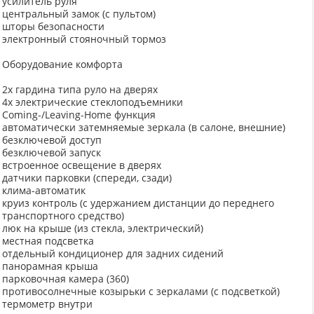
усилитель руля
центральный замок (с пультом)
шторы безопасности
электронный стояночный тормоз
Оборудование комфорта
2x гардина типа руло на дверях
4x электрические стеклоподъемники
Coming-/Leaving-Home функция
автоматически затемняемые зеркала (в салоне, внешние)
безключевой доступ
безключевой запуск
встроенное освещение в дверях
датчики парковки (спереди, сзади)
клима-автоматик
круиз контроль (с удержанием дистанции до переднего
транспортного средство)
люк на крыше (из стекла, электрический)
местная подсветка
отдельный кондиционер для задних сидений
панорамная крыша
парковочная камера (360)
противосолнечные козырьки с зеркалами (с подсветкой)
термометр внутри