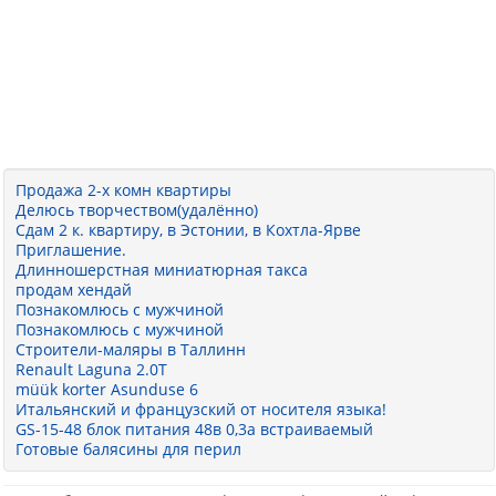
Продажа 2-х комн квартиры
Делюсь творчеством(удалённо)
Сдам 2 к. квартиру, в Эстонии, в Кохтла-Ярве
Приглашение.
Длинношерстная миниатюрная такса
продам хендай
Познакомлюсь с мужчиной
Познакомлюсь с мужчиной
Строители-маляры в Таллинн
Renault Laguna 2.0T
müük korter Asunduse 6
Итальянский и французский от носителя языка!
GS-15-48 блок питания 48в 0,3а встраиваемый
Готовые балясины для перил