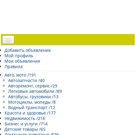
Доска объявлений
Добавить объявление
Мой профиль
Погода Эстонии
Мои объявления
Открытки
Правила
Каталог сайтов
Авто, мото /191
Автозапчасти /40
| Регистрация |
Авторемонт, сервис /29
Легковые автомобили /89
Автобусы, грузовики /13
Мотоциклы, мопеды /8
Водный транспорт /12
Красота и здоровье /177
Недвижимость /216
Бизнес и услуги /714
Детские товары /65
Домашние животные /536