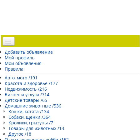
Доска объявлений
Добавить объявление
Мой профиль
Погода Эстонии
Мои объявления
Открытки
Правила
Каталог сайтов
Авто, мото /191
Красота и здоровье /177
| Регистрация |
Недвижимость /216
Бизнес и услуги /714
Детские товары /65
Домашние животные /536
Кошки, котята /134
Собаки, щенки /364
Кролики, грызуны /7
Товары для животных /13
Другое /18
Отдых, увлечения, хобби /152