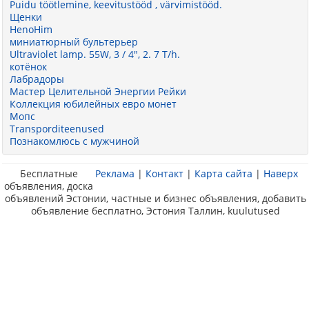
Puidu töötlemine, keevitustööd , värvimistööd.
Щенки
HenoHim
миниатюрный бультерьер
Ultraviolet lamp. 55W, 3 / 4", 2. 7 T/h.
котёнок
Лабрадоры
Мастер Целительной Энергии Рейки
Коллекция юбилейных евро монет
Мопс
Transporditeenused
Познакомлюсь с мужчиной
Бесплатные
Реклама
|
Контакт
|
Карта сайта
|
Наверх
объявления, доска
объявлений Эстонии, частные и бизнес объявления, добавить
объявление бесплатно, Эстония Таллин, kuulutused